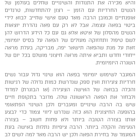
והיא מכירה את התנודות והשינויים שחלים בעולמן של
הנשים החרדיות עם הזמן – רצון להתחדשות, טרנדים
אופנתיים וכמובן הרבה מאד טעם אישי שחייב לבוא לידי
ביטוי בפאה עצמה. אבל לא רק עם פאה נהדרת יוצאות
הנשים מהסלון של איטא אלא גם עם כל הידע הדרוש להן
לשם טיפול ותחזוקה מעולים של הפאה על בסיס יומיומי,
זאת על מנת שהפאה תישאר יפה, מבריקה, בעלת מראה
ייחודי וחדש ותביא איתה מראה חיצוני מושלם בכל יום של
השגרה היומיומית.
המעבר לשימוש יומיומי בפאה הוא שינוי גדול עבור נשים
חרדיות צעירות ואין ספק שנדרשת כמות גדולה של רגישות
והכלה בבואה של האישה הצעירה (או הבוגרת) למדוד
ולבחור את הפאה הראשונה שלה. מדובר בתקופת חיים
שיש בה הרבה שינויים ומעברים ולכן השינוי הפתאומי
בהופעה החיצונית הוא כזה שנדרש ליווי צמוד כדי לבצע
אותו בצורה הטובה ביותר ולא פחות חשוב – בצורה
הנעימה והקלה ביותר. הרבה ציפיות נתלות באישה בעת
המעמד של בחירת הפאה ולכן יש הרבה מאד למה לשים לב