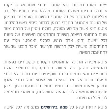
ייצור פאות כשרות הוא אתגר ייחודי שמבטא טכניקות
עבודה ייחודיות מעולם האומנות שללא ספק בסופו של דבר
מצליחות להתגבר על כל אתגרי הכשרות העומדים בפניהן
של הנשים מהמגזר החרדי בבואן לבחור כיסוי ראש כהלכתו.
איטא היא אשת מקצוע מעולה, בעלת ניסיון של הרבה מאד
שנים בתחומי הייצור, השיווק וההתאמה האישית של פאות
לכל אישה והיא אדם רגיש, סבלני ואמפטי מאד עם
התייחסות אישית לכל דרישה ודרישה ומכל היבט שקשור
להתאמת הפאה.
איטא מכירה את כל הניואנסים הקטנים שקשורים בפאות,
בהתאמה שלהן לכל אישה ובהתעסקות בחומרי הגלם
המובילים והאיכותיים ביותר שקיימים כיום בשוק. לא בכדי
מגיעות נשים אל סלון הפאות של איטא מכל רחבי הארץ
וכשהן יוצאות משם – הן תמיד מחויכות ושבעות רצון, כי הן
יודעות שהותאמה להן הפאה המושלמת, זו שהכי מתאימה
להן מכל הבחינות.
איטא יודעת שלא כל
פאה בירושלים
מתאימה לכל אישה