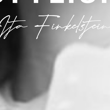
I
t
a
F
i
n
k
e
l
s
t
e
i