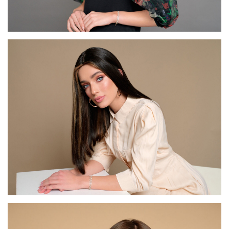
דגם FI66
דגם FI54