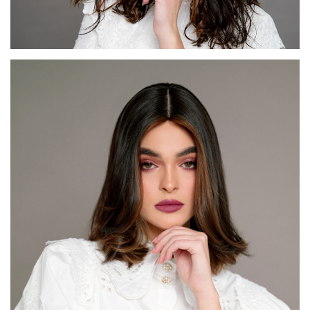
דגם FI44