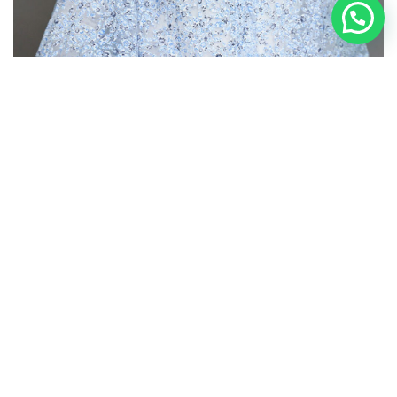
MADE WITH ❤ BY MASTER​ © איטא פינקלשטיין 2020
דגם GW21