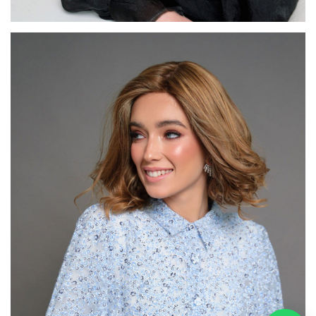
דגם FI22
טלפון
מייל
ווצאפ