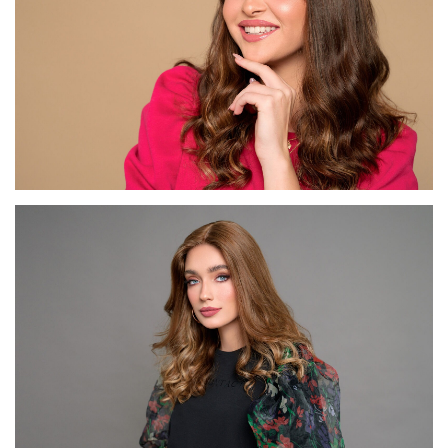
דגם FI70