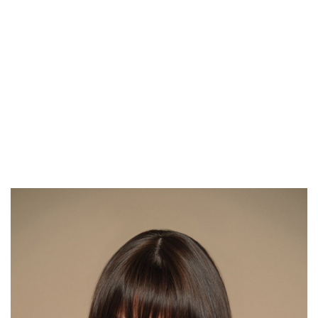
דגם FI64