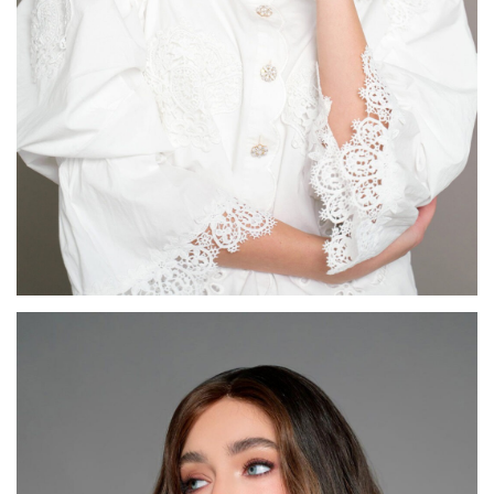
דגם FI38