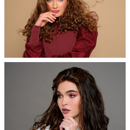
דגם FI46