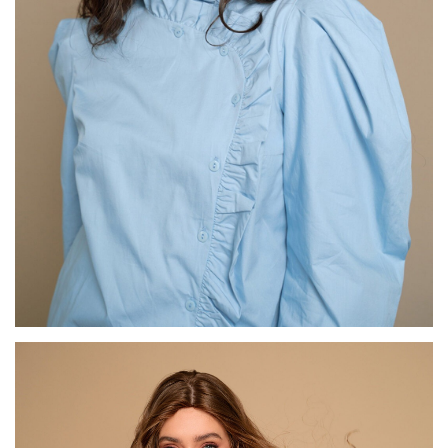
דגם FI48