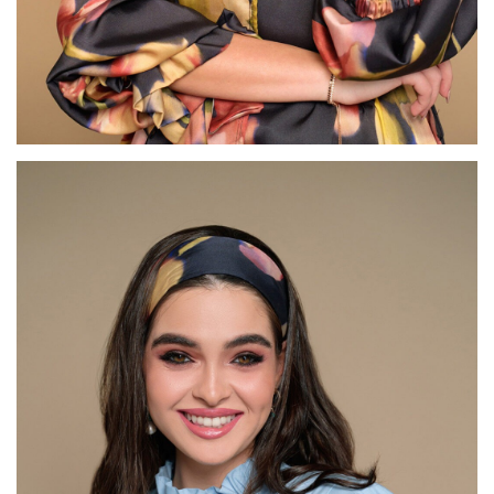
דגם FI52