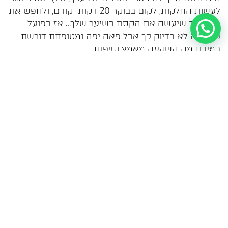
טלפון
מייל
ווצאפ
לעשות החלקות, לקום בבוקר 20 דקות קודם, ולחפש את
התכשיר שיעשה את הקסם בשיער שלך… אז בפועל
MADE WITH ❤ BY MASTER​ © איטא פינקלשטיין 2020
פאה זה לא בדיוק כך אבל פאה יפה ומטופחת דורשת
במידת מה השקעה מאמץ וטיפוח.
פאה יפה גם אמורה להיות נוחה עד 100 אחוז בחבישתה
מה שכלות לא בדיוק מורגלות… אבל זה שוב ענין של
הרגל, לפעמים זה דוקר, מגרד, לוחץ, ולפעמים אפילו עד
כאב ראש או תחושת אי נוחות..
וכאן אני בשבילך כדי לתת את המענה לכל דבר מציק
קטן כגדול וזו הסיבה להתאמה המיוחדת שאני מודדת
בפאות בהזמנה אישית.
ולאחריות שאת מקבלת למשך שנה שלמה.
אז כך שאל תחששי הפאה תתאים לך בדיוק על הראש
ותהיה תפורה מדויק לפי מידותיך.