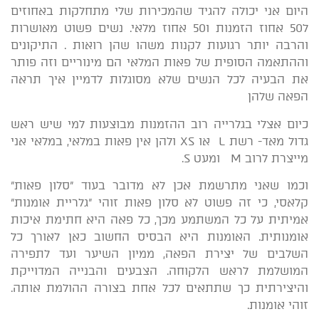
היום אני יכולה להגיד שהמכירות שלי מתחלקות באחוזים
ל50 אחוז הזמנות ו50 אחוז מלאי. נשים פשוט מאושרות
והרבה יותר רגועות לקנות משהו שהן רואות . התיקונים
וההתאמה הסופית של פאות המלאי הם מינוריים וזה פותר
את הבעיה לכל הנשים שלא מסוגלות לדמיין איך תראה
הפאה שלהן
כיום אצלי בגלרייה רוב ההזמנות מבוצעות למי שיש ראש
גדול מאד- רשת L או XS ולהן אין פאות במלאי, במלאי אני
מייצרת לרוב M ומעט S.
וכמו שאני מתרשמת אכן לא מדובר בעוד "סלון פאות"
קלאסי, כי זה פשוט לא סלון פאות זוהי "גלריית אומנות"
אמיתית על כל המשתמע מכך, כל פאה היא חתימת איכות
אומנותית. האומנות היא הבסיס החשוב כאן לאורך כל
השלבים של יצירת הפאה, ממיון השיער ועד לתפירה
המושלמת לראש הלקוחה. הצבעים והבנייה המדוייקת
והיצירתית כך שתתאים לכל אחת בצורה ההולמת אותה.
זוהי אומנות.