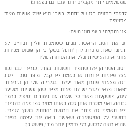
שמשלמים יותר מקבלים יותר עובד גם בפאות:)
לדעתי החוויה הזו של "חתול בשק" היא אצל אנשים מאוד
מסוימים.
אני נתקלתי בשני סוגי נשים:
יש את הסוג הראשון, נשים שסומכות עלייך ובחיים לא
ירגישו שאת מוכרת להן 'חתול בשק' כי הן פשוט מכירות
אותי ואת האישיות שלי, ואת הסחורה שלי!
הסוג השני הן אלו שתמיד חוששות ובצדק, כנראה כבר נכוו
אצל פאניות אחרות או באמת לא קבלו מוצר טוב ולסוג
הזה מצאתי פתרון מאוד יעיל! בגלרייה שלי הן נקראות:
"פאות מלאי ליגה" יש לנו פאות מלאי שהן עשויות משיער
ליגה, מושקעות מאוד כל שערה עם גימורים וטיפול ברמה
גבוהה. ואני מוכרת אותן ככה באותו מחיר כמו פאה בהזמנה
ולא תאמיני זה פותר את הרגשת "החתול בשק" לגמרי…
תחשבי על הסיטואציה שאישה רואה את עצמה בפאה
שהיא רוצה לרכוש, בלי לדמיין יותר מידי, פשוט כך.