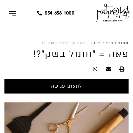
054-658-1000
עמוד הבית
/
מגזין
/
פאה = "חתול בשק"?!
פאה = "חתול בשק"?!
לתאום פגישה