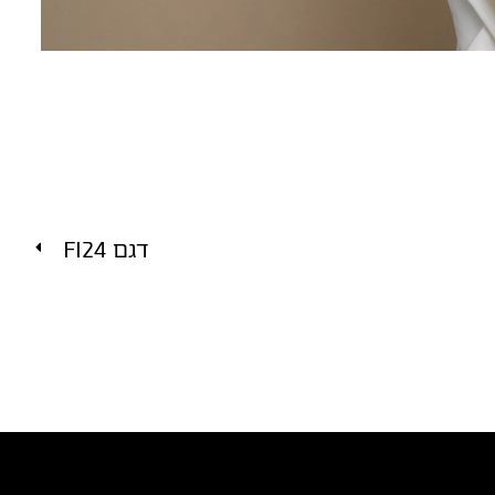
דגם FI24