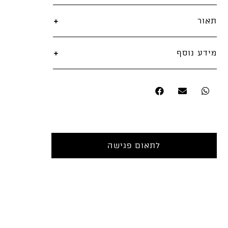
תאור
פאה בסגנון מוקפד וניטראלי תומכת אלגנט
מידע נוסף
אסתטית ומשקפת מסר מחושבן ובוגר, פאה בעלת
צורניות מעוגלת מלאה וחיננית בלי להסתיר את
שיער
שיער חלק משי פאה דיי מלאה
מראה פניך.
בצבע 4/2 עם שילובי גוונים של צבע 6
צבע
ומעט 33
בידיים מקצועיות
טיפול
לתאום פגישה